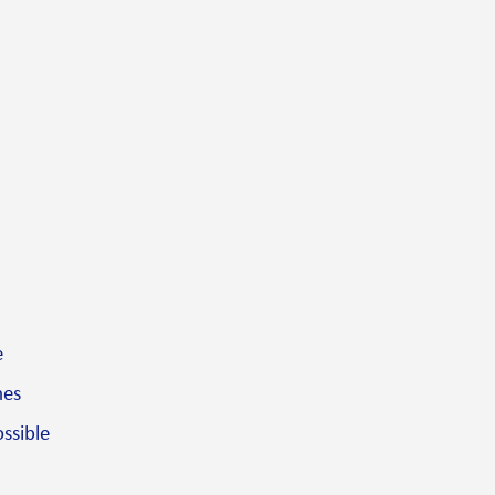
e
mes
ssible