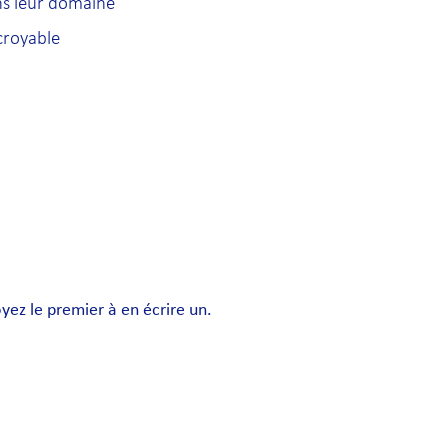
ns leur domaine
croyable
ez le premier à en écrire un.