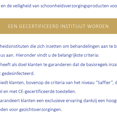
 en de veiligheid van schoonheidsverzorgingsproducten v
EEN GECERTIFICEERD INSTITUUT WORDEN
heidsinstituten die zich inzetten om behandelingen aan te b
us aan. Hieronder vindt u de belangrijkste criteria:
 heeft als doel klanten te garanderen dat de basisregels in
 gedesinfecteerd.
biedt klanten, bovenop de criteria van het niveau “Saffier”
l en met CE-gecertificeerde toestellen.
garandeert klanten een exclusieve ervaring dankzij een ho
eden voor gezichtsverzorgingen.