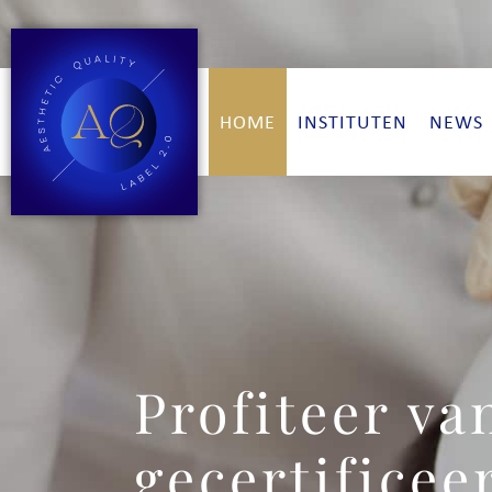
HOME
INSTITUTEN
NEWS
Profiteer va
gecertificee