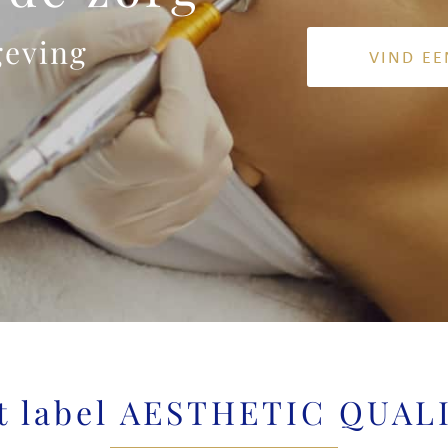
geving
VIND EE
t label AESTHETIC QUAL