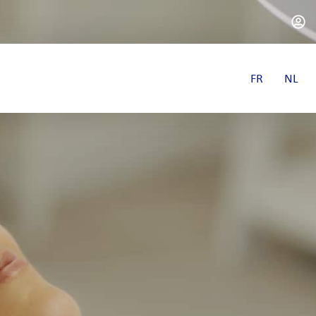
FR
NL