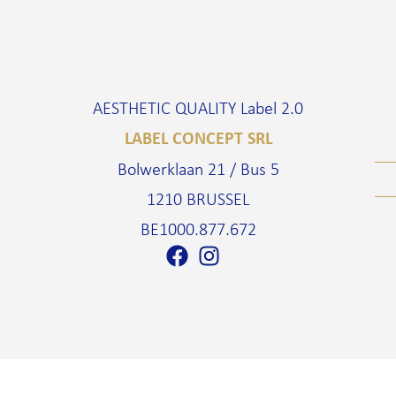
AESTHETIC QUALITY Label 2.0
LABEL CONCEPT SRL
Bolwerklaan 21 / Bus 5
1210 BRUSSEL
BE1000.877.672
É ESTHÉTIQUE 2.0
Commerciële ruimte
–
Partners
–
Algemene