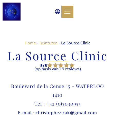
Home
-
Instituten
-
La Source Clinic
La Source Clinic
5/5
(op basis van 19 reviews)
Boulevard de la Cense 15 - WATERLOO
1410
Tel : +32 (0)7030955
E-mail : christophezirak@gmail.com