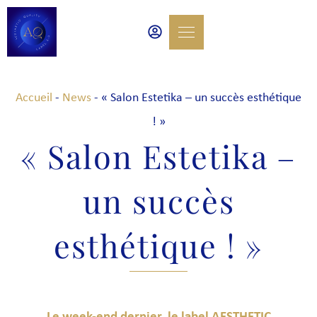
Accueil
-
News
-
« Salon Estetika – un succès esthétique
! »
« Salon Estetika –
un succès
esthétique ! »
Le week-end dernier, le label AESTHETIC