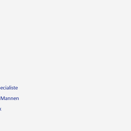
cialiste
 Mannen
k