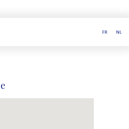
FR
NL
ue