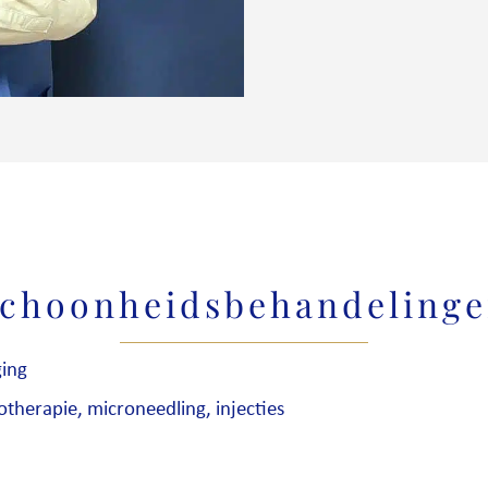
choonheidsbehandeling
ging
otherapie, microneedling, injecties