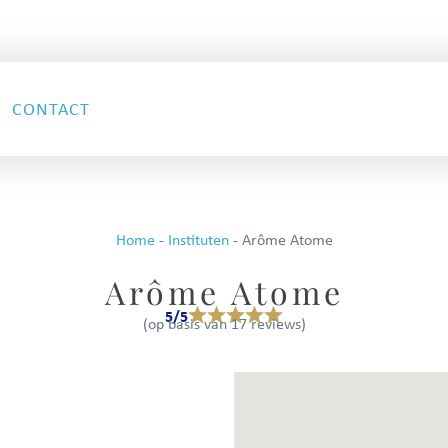
CONTACT
Home
-
Instituten
-
Arôme Atome
Arôme Atome
5/5
(op basis van 17 reviews)