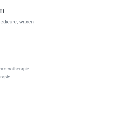
en
pedicure, waxen
, chromotherapie…
rapie.