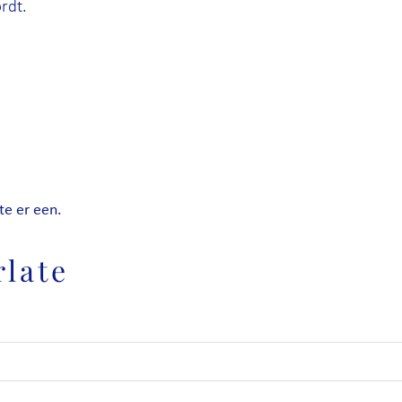
rdt.
te er een.
rlate