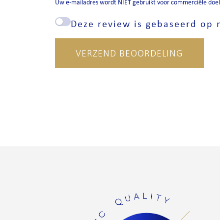
Uw e-mailadres wordt NIET gebruikt voor commerciële doele
Deze review is gebaseerd op m
VERZEND BEOORDELING