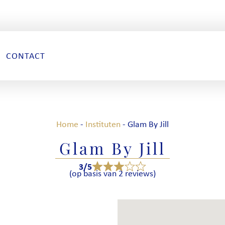
CONTACT
Home
-
Instituten
-
Glam By Jill
Glam By Jill
3/5
(op basis van 2 reviews)