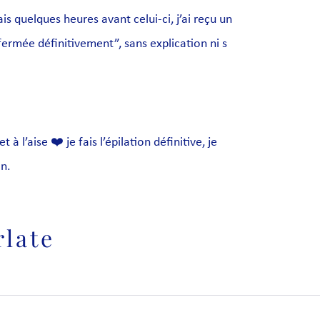
s quelques heures avant celui-ci, j’ai reçu un
fermée définitivement”, sans explication ni s
 l’aise ❤️ je fais l’épilation définitive, je
on.
rlate